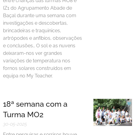
entre crianças das turmas MO8 e
IZ1 do Agrupamento Abade de
Baçal durante uma semana com
investigações e descobertas,
brincadeiras e traquinices,
artrópodes e anfíbios, observações
e conclusões… O sol e as nuvens
deixaram-nos ver grandes
variações de temperatura nos
fornos solares construídos em
equipa no My Teacher.
18ª semana com a
Turma MO2
30-05-2025
Entre pesquisas e sorrisos houve