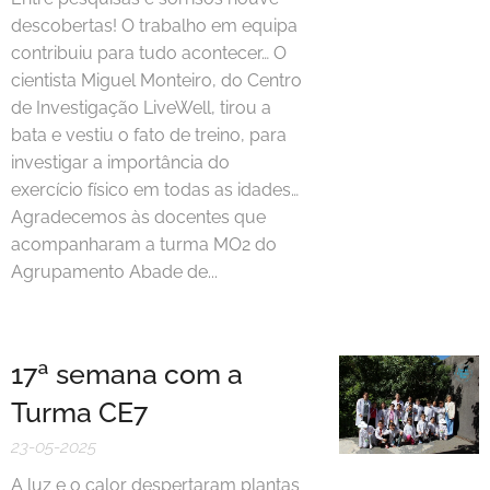
descobertas! O trabalho em equipa
contribuiu para tudo acontecer… O
cientista Miguel Monteiro, do Centro
de Investigação LiveWell, tirou a
bata e vestiu o fato de treino, para
investigar a importância do
exercício físico em todas as idades…
Agradecemos às docentes que
acompanharam a turma MO2 do
Agrupamento Abade de...
17ª semana com a
Turma CE7
23-05-2025
A luz e o calor despertaram plantas