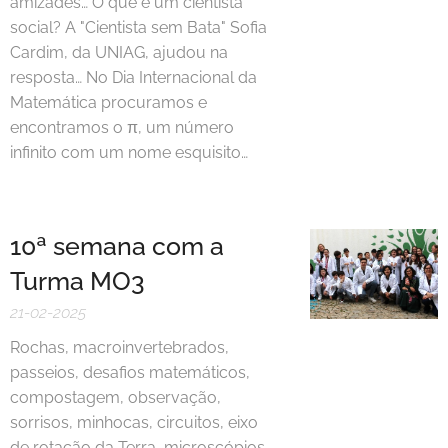
amizades… O que é um cientista
social? A "Cientista sem Bata" Sofia
Cardim, da UNIAG, ajudou na
resposta… No Dia Internacional da
Matemática procuramos e
encontramos o π, um número
infinito com um nome esquisito…
10ª semana com a
Turma MO3
21-02-2025
Rochas, macroinvertebrados,
passeios, desafios matemáticos,
compostagem, observação,
sorrisos, minhocas, circuitos, eixo
de rotação da Terra, microscópios,