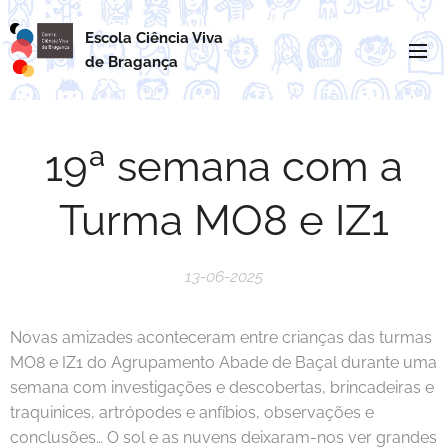
Escola Ciência Viva
de
Bragança
19ª semana com a
Turma MO8 e IZ1
13-06-2025
Novas amizades aconteceram entre crianças das turmas
MO8 e IZ1 do Agrupamento Abade de Baçal durante uma
semana com investigações e descobertas, brincadeiras e
traquinices, artrópodes e anfíbios, observações e
conclusões… O sol e as nuvens deixaram-nos ver grandes