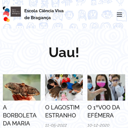
Escola Ciência Viva
de
Bragança
Uau!
A
O LAGOSTIM
O 1ºVOO DA
BORBOLETA
ESTRANHO
EFÉMERA
DA MARIA
11-05-2022
10-12-2020