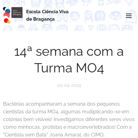
Escola Ciência Viva
de
Bragança
14ª semana com a
Turma MO4
04-04-2025
Bactérias acompanharam a semana dos pequenos
cientistas da turma MO4, algumas multiplicando-se em
colónias bem visíveis! Investigamos diferentes seres vivos
como minhocas, protistas e macroinvertebrados! Com a
"Cientista sem Bata" Joana Amaral, do CIMO,