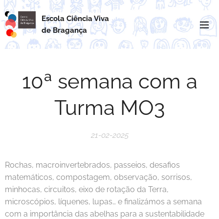
Escola Ciência Viva
de
Bragança
10ª semana com a
Turma MO3
21-02-2025
Rochas, macroinvertebrados, passeios, desafios
matemáticos, compostagem, observação, sorrisos,
minhocas, circuitos, eixo de rotação da Terra,
microscópios, líquenes, lupas… e finalizámos a semana
com a importância das abelhas para a sustentabilidade