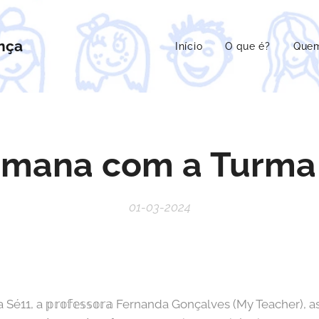
nça
Início
O que é?
Que
emana com a Turma
01-03-2024
 Sé11, a 𝕡𝕣𝕠𝕗𝕖𝕤𝕤𝕠𝕣𝕒 Fernanda Gonçalves (My Teacher), as 𝕡𝕣