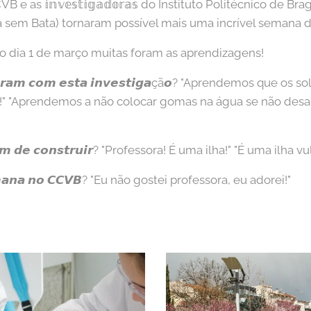
o CCVB e as 𝕚𝕟𝕧𝕖𝕤𝕥𝕚𝕘𝕒𝕕𝕠𝕣𝕒𝕤 do Instituto Politécnico de
 Bata) tornaram possível mais uma incrível semana de 𝐄𝐬𝐜𝐨𝐥
ao dia 1 de março muitas foram as aprendizagens!
𝙙𝙚𝙧𝙖𝙢 𝙘𝙤𝙢 𝙚𝙨𝙩𝙖 𝙞𝙣𝙫𝙚𝙨𝙩𝙞𝙜𝙖çã𝙤? "Aprendemos que o
" "Aprendemos a não colocar gomas na água se não des
𝙖𝙧𝙖𝙢 𝙙𝙚 𝙘𝙤𝙣𝙨𝙩𝙧𝙪𝙞𝙧? "Professora! É uma ilha!" "É uma ilha 
𝙚𝙢𝙖𝙣𝙖 𝙣𝙤 𝘾𝘾𝙑𝘽? "Eu não gostei professora, eu adorei!"