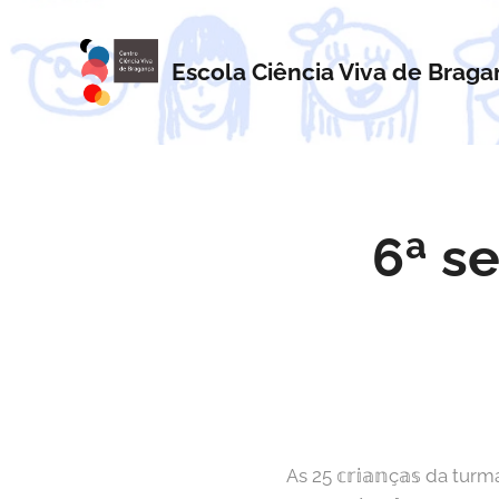
Escola Ciência Viva
de
Braga
6ª s
As 25 𝕔𝕣𝕚𝕒𝕟ç𝕒𝕤 da turma