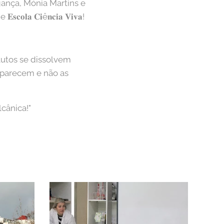
 Bragança, Mónia Martins e
 𝐂𝐢ê𝐧𝐜𝐢𝐚 𝐕𝐢𝐯𝐚!
s solutos se dissolvem
aparecem e não as
vulcânica!"