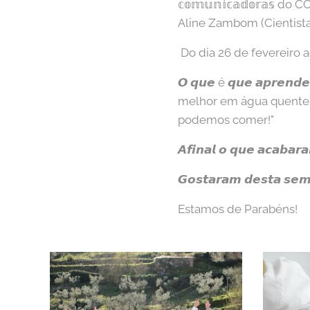
𝕔𝕠𝕞𝕦𝕟𝕚𝕔𝕒𝕕𝕠𝕣𝕒𝕤 d
Aline Zambom (Cientista sem
Do dia 26 de fevereiro 
𝙊 𝙦𝙪𝙚 é 𝙦𝙪𝙚 𝙖𝙥𝙧𝙚𝙣
melhor em água quente!
podemos comer!"
𝘼𝙛𝙞𝙣𝙖𝙡 𝙤 𝙦𝙪𝙚 𝙖𝙘𝙖𝙗
𝙂𝙤𝙨𝙩𝙖𝙧𝙖𝙢 𝙙𝙚𝙨𝙩𝙖 
Estamos de Parabéns!