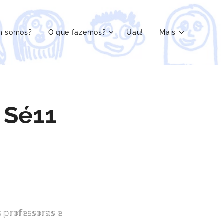
m somos?
O que fazemos?
Uau!
Mais
 Sé11
𝕗𝕖𝕤𝕤𝕠𝕣𝕒𝕤 𝕖