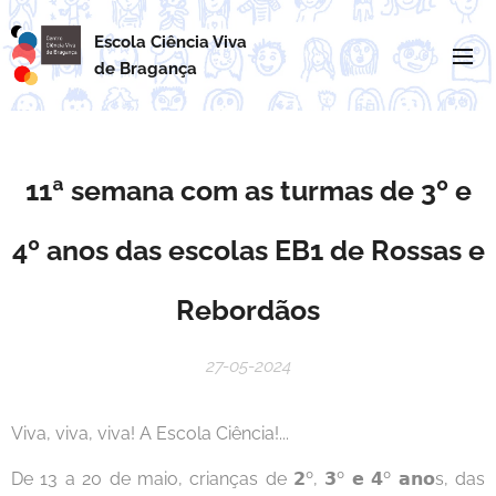
Escola Ciência Viva
de
Bragança
11ª semana com as turmas de 3º e
4º anos das escolas EB1 de Rossas e
Rebordãos
27-05-2024
Viva, viva, viva! A Escola Ciência!...
De 13 a 20 de maio, crianças de 𝟮º, 𝟯º 𝗲 𝟰º 𝗮𝗻𝗼s, das