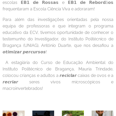
escolas 𝗘𝗕𝟭 𝗱𝗲 𝗥𝗼𝘀𝘀𝗮𝘀 e 𝗘𝗕𝟭 𝗱𝗲 𝗥𝗲𝗯𝗼𝗿𝗱ã𝗼𝘀
frequentaram a Escola Ciência Viva e adoraram!
Para além das investigações orientadas pela nossa
equipa de professoras e que integram o programa
educativo da ECV, tivemos oportunidade de conhecer o
testemunho do Investigador, do Instituto Politécnico de
Bragança (UNIAG), António Duarte, que nos desafiou a
𝙤𝙩𝙞𝙢𝙞𝙯𝙖𝙧 𝙥𝙚𝙧𝙘𝙪𝙧𝙨𝙤𝙨!
A estagiária do Curso de Educação Ambiental do
Instituto Politécnico de Bragança, Mauria Trindade,
colocou crianças e adultos a 𝙧𝙚𝙘𝙞𝙘𝙡𝙖𝙧 caixas de ovos e a
𝙧𝙚𝙘𝙧𝙞𝙖𝙧 seres vivos microscópicos e
macroinvertebrados!